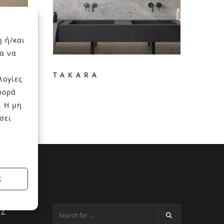
η ή/και
α να
TAKARA
λογίες
φορά
. Η μη
σει
Σ
ΕΣ