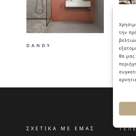
Χρησιμ
την πρ
βελτιώ
DANDY
I C
εξατομ
θα μας
περιήγ
συγκατ
αρνητι
ΣΧΕΤΙΚΑ ΜΕ ΕΜΑΣ
ΤΕΛ