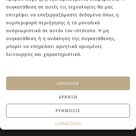
Στην εταιρεία Paraskevopoulos μετουσιώνονται 40 χρόνια
συγκατάθεση σε αυτές τις τεχνολογίες θα μας
εμπειρίας στο χώρο του πλακιδίου και των ειδών υγιεινής,
επιτρέψει να επεξεργαζόμαστε δεδομένα όπως η
καθώς και φρέσκες ιδέες με τον ενθουσιασμό της νέας
συμπεριφορά περιήγησης ή τα μοναδικά
γενιάς! Επισκεφτείτε μας για ιδέες και προτάσεις στον
αναγνωριστικά σε αυτόν τον ιστότοπο. Η μη
Άγιο Δημήτριο (Λιδωρικίου 11) ή καλέστε μας στο 210-
9934544.
συγκατάθεση ή η ανάκληση της συγκατάθεσης,
μπορεί να επηρεάσει αρνητικά ορισμένες
λειτουργίες και χαρακτηριστικά.
ΤΕΛΕΥΤΑΙΑ ΑΡΘΡΑ
Αντιολισθητικά πλακάκια: Όλα όσα πρέπει να
γνωρίζετε πριν την αγορά
ΑΠΟΔΟΧΉ
27 ΙΟΥΝΊΟΥ, 2026
Jacuzzi στο Σπίτι: Τα οφέλη για την υγεία και την
ΆΡΝΗΣΗ
ευεξία
20 ΙΟΥΝΊΟΥ, 2026
ΡΥΘΜΊΣΕΙΣ
Terre del Nord: μια αρχιτεκτονική προσέγγιση
νιπτήρων
Cookie Policy
23 ΑΠΡΙΛΊΟΥ, 2026