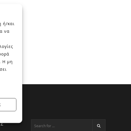
η ή/και
α να
λογίες
φορά
. Η μη
σει
Σ
ΕΣ