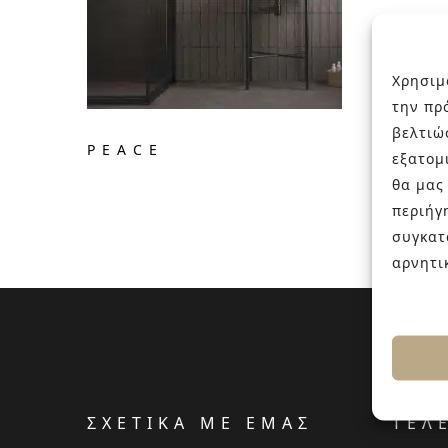
Χρησιμ
την πρ
βελτιώ
PEACE
εξατομ
θα μας
περιήγ
συγκατ
αρνητι
ΣΧΕΤΙΚΑ ΜΕ ΕΜΑΣ
ΤΕΛ