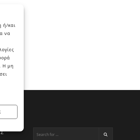
η ή/και
α να
λογίες
φορά
. Η μη
σει
Σ
ΕΣ