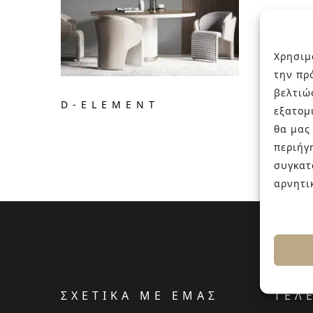
Χρησιμ
την πρ
βελτιώ
D-ELEMENT
εξατομ
θα μας
περιήγ
συγκατ
αρνητι
ΣΧΕΤΙΚΑ ΜΕ ΕΜΑΣ
ΤΕΛ