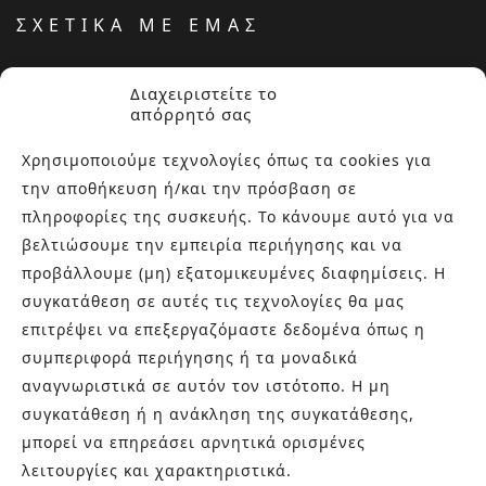
ΣΧΕΤΙΚΑ ΜΕ ΕΜΑΣ
Στην εταιρεία Paraskevopoulos μετουσιώνονται 40 χρόνια
Διαχειριστείτε το
εμπειρίας στο χώρο του πλακιδίου και των ειδών υγιεινής,
απόρρητό σας
καθώς και φρέσκες ιδέες με τον ενθουσιασμό της νέας
γενιάς! Επισκεφτείτε μας για ιδέες και προτάσεις στον
Χρησιμοποιούμε τεχνολογίες όπως τα cookies για
Άγιο Δημήτριο (Λιδωρικίου 11) ή καλέστε μας στο 210-
την αποθήκευση ή/και την πρόσβαση σε
9934544.
πληροφορίες της συσκευής. Το κάνουμε αυτό για να
βελτιώσουμε την εμπειρία περιήγησης και να
προβάλλουμε (μη) εξατομικευμένες διαφημίσεις. Η
ΤΕΛΕΥΤΑΙΑ ΑΡΘΡΑ
συγκατάθεση σε αυτές τις τεχνολογίες θα μας
επιτρέψει να επεξεργαζόμαστε δεδομένα όπως η
Αντιολισθητικά πλακάκια: Όλα όσα πρέπει να
συμπεριφορά περιήγησης ή τα μοναδικά
γνωρίζετε πριν την αγορά
27 ΙΟΥΝΊΟΥ, 2026
αναγνωριστικά σε αυτόν τον ιστότοπο. Η μη
Jacuzzi στο Σπίτι: Τα οφέλη για την υγεία και την
συγκατάθεση ή η ανάκληση της συγκατάθεσης,
ευεξία
μπορεί να επηρεάσει αρνητικά ορισμένες
20 ΙΟΥΝΊΟΥ, 2026
λειτουργίες και χαρακτηριστικά.
Terre del Nord: μια αρχιτεκτονική προσέγγιση