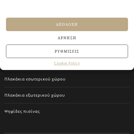
νιπτήρων
23 ΑΠΡΙΛΊΟΥ, 2026
ΑΠΟΔΟΧΉ
HOT ΚΑΤΗΓΟΡΙΕΣ
ΆΡΝΗΣΗ
Πλακάκια μπάνιου
ΡΥΘΜΊΣΕΙΣ
Vintage πλακάκια
Cookie Policy
Πλακάκια εσωτερικού χώρου
Πλακάκια εξωτερικού χώρου
Ψηφίδες πισίνας