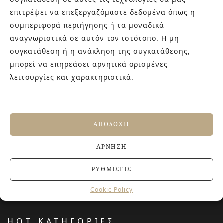
γενιάς! Επισκεφτείτε μας για ιδέες και προτάσεις στον
επιτρέψει να επεξεργαζόμαστε δεδομένα όπως η
Άγιο Δημήτριο (Λιδωρικίου 11) ή καλέστε μας στο 210-
συμπεριφορά περιήγησης ή τα μοναδικά
9934544.
αναγνωριστικά σε αυτόν τον ιστότοπο. Η μη
συγκατάθεση ή η ανάκληση της συγκατάθεσης,
μπορεί να επηρεάσει αρνητικά ορισμένες
ΤΕΛΕΥΤΑΙΑ ΑΡΘΡΑ
λειτουργίες και χαρακτηριστικά.
Βουργουνδί πλακάκια: Η πιο κομψή χρωματική
τάση που χαρίζει βάθος και πολυτέλεια στους
χώρους
4 ΙΟΥΛΊΟΥ, 2026
ΑΠΟΔΟΧΉ
Αντιολισθητικά πλακάκια: Όλα όσα πρέπει να
γνωρίζετε πριν την αγορά
ΆΡΝΗΣΗ
27 ΙΟΥΝΊΟΥ, 2026
Jacuzzi στο Σπίτι: Τα οφέλη για την υγεία και την
ΡΥΘΜΊΣΕΙΣ
ευεξία
20 ΙΟΥΝΊΟΥ, 2026
Cookie Policy
HOT ΚΑΤΗΓΟΡΙΕΣ