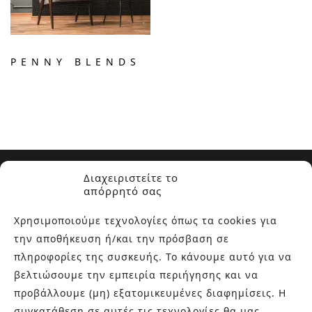
PENNY BLENDS
Διαχειριστείτε το
απόρρητό σας
Χρησιμοποιούμε τεχνολογίες όπως τα cookies για
την αποθήκευση ή/και την πρόσβαση σε
ΣΧΕΤΙΚΑ ΜΕ ΕΜΑΣ
πληροφορίες της συσκευής. Το κάνουμε αυτό για να
βελτιώσουμε την εμπειρία περιήγησης και να
Στην εταιρεία Paraskevopoulos μετουσιώνονται 40 χρόνια
εμπειρίας στο χώρο του πλακιδίου και των ειδών υγιεινής,
προβάλλουμε (μη) εξατομικευμένες διαφημίσεις. Η
καθώς και φρέσκες ιδέες με τον ενθουσιασμό της νέας
συγκατάθεση σε αυτές τις τεχνολογίες θα μας