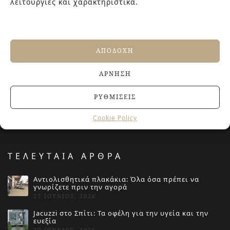
λειτουργίες και χαρακτηριστικά.
ΣΧΕΤΙΚΑ ΜΕ ΕΜΑΣ
ΑΠΟΔΟΧΉ
Στην εταιρεία Paraskevopoulos μετουσιώνονται 40 χρόνια
εμπειρίας στο χώρο του πλακιδίου και των ειδών υγιεινής,
ΆΡΝΗΣΗ
καθώς και φρέσκες ιδέες με τον ενθουσιασμό της νέας
γενιάς! Επισκεφτείτε μας για ιδέες και προτάσεις στον
ΡΥΘΜΊΣΕΙΣ
Άγιο Δημήτριο (Λιδωρικίου 11) ή καλέστε μας στο 210-
9934544.
Cookie Policy
ΤΕΛΕΥΤΑΙΑ ΑΡΘΡΑ
Αντιολισθητικά πλακάκια: Όλα όσα πρέπει να
γνωρίζετε πριν την αγορά
27 ΙΟΥΝΊΟΥ, 2026
Jacuzzi στο Σπίτι: Τα οφέλη για την υγεία και την
ευεξία
20 ΙΟΥΝΊΟΥ, 2026