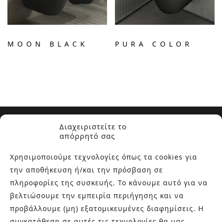
MOON BLACK
PURA COLOR
Διαχειριστείτε το
απόρρητό σας
Χρησιμοποιούμε τεχνολογίες όπως τα cookies για
την αποθήκευση ή/και την πρόσβαση σε
ΣΧΕΤΙΚΑ ΜΕ ΕΜΑΣ
πληροφορίες της συσκευής. Το κάνουμε αυτό για να
βελτιώσουμε την εμπειρία περιήγησης και να
Στην εταιρεία Paraskevopoulos μετουσιώνονται 40 χρόνια
εμπειρίας στο χώρο του πλακιδίου και των ειδών υγιεινής,
προβάλλουμε (μη) εξατομικευμένες διαφημίσεις. Η
καθώς και φρέσκες ιδέες με τον ενθουσιασμό της νέας
συγκατάθεση σε αυτές τις τεχνολογίες θα μας