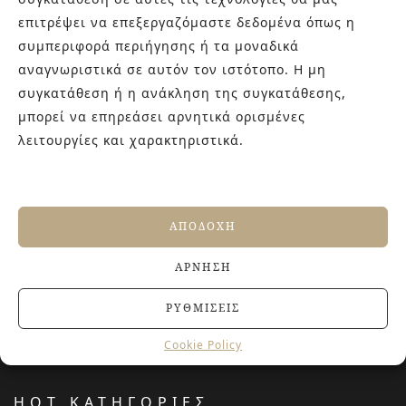
γενιάς! Επισκεφτείτε μας για ιδέες και προτάσεις στον
επιτρέψει να επεξεργαζόμαστε δεδομένα όπως η
Άγιο Δημήτριο (Λιδωρικίου 11) ή καλέστε μας στο 210-
συμπεριφορά περιήγησης ή τα μοναδικά
9934544.
αναγνωριστικά σε αυτόν τον ιστότοπο. Η μη
συγκατάθεση ή η ανάκληση της συγκατάθεσης,
μπορεί να επηρεάσει αρνητικά ορισμένες
ΤΕΛΕΥΤΑΙΑ ΑΡΘΡΑ
λειτουργίες και χαρακτηριστικά.
Βουργουνδί πλακάκια: Η πιο κομψή χρωματική
τάση που χαρίζει βάθος και πολυτέλεια στους
χώρους
4 ΙΟΥΛΊΟΥ, 2026
ΑΠΟΔΟΧΉ
Αντιολισθητικά πλακάκια: Όλα όσα πρέπει να
γνωρίζετε πριν την αγορά
ΆΡΝΗΣΗ
27 ΙΟΥΝΊΟΥ, 2026
Jacuzzi στο Σπίτι: Τα οφέλη για την υγεία και την
ΡΥΘΜΊΣΕΙΣ
ευεξία
20 ΙΟΥΝΊΟΥ, 2026
Cookie Policy
HOT ΚΑΤΗΓΟΡΙΕΣ