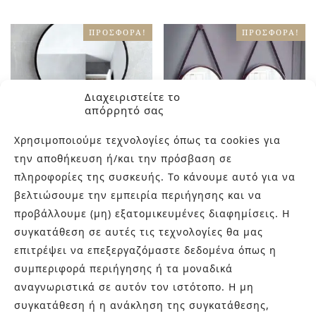
ΠΡΟΣΦΟΡΆ!
ΠΡΟΣΦΟΡΆ!
Διαχειριστείτε το
απόρρητό σας
Χρησιμοποιούμε τεχνολογίες όπως τα cookies για
την αποθήκευση ή/και την πρόσβαση σε
πληροφορίες της συσκευής. Το κάνουμε αυτό για να
ΚΑΘΡΈΠΤΗΣ
ΚΑΘΡΈΠΤΗΣ
βελτιώσουμε την εμπειρία περιήγησης και να
ROUND 05
ROUND 25
προβάλλουμε (μη) εξατομικευμένες διαφημίσεις. Η
€
47.00
€
38.00
€
74.50
€
60.00
συγκατάθεση σε αυτές τις τεχνολογίες θα μας
επιτρέψει να επεξεργαζόμαστε δεδομένα όπως η
συμπεριφορά περιήγησης ή τα μοναδικά
αναγνωριστικά σε αυτόν τον ιστότοπο. Η μη
συγκατάθεση ή η ανάκληση της συγκατάθεσης,