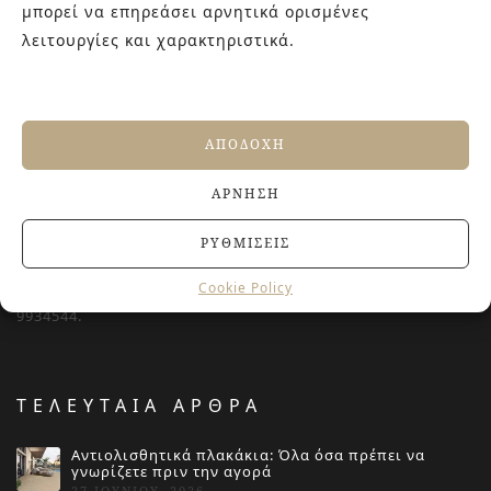
μπορεί να επηρεάσει αρνητικά ορισμένες
λειτουργίες και χαρακτηριστικά.
ΣΧΕΤΙΚΑ ΜΕ ΕΜΑΣ
ΑΠΟΔΟΧΉ
Στην εταιρεία Paraskevopoulos μετουσιώνονται 40 χρόνια
ΆΡΝΗΣΗ
εμπειρίας στο χώρο του πλακιδίου και των ειδών υγιεινής,
καθώς και φρέσκες ιδέες με τον ενθουσιασμό της νέας
ΡΥΘΜΊΣΕΙΣ
γενιάς! Επισκεφτείτε μας για ιδέες και προτάσεις στον
Cookie Policy
Άγιο Δημήτριο (Λιδωρικίου 11) ή καλέστε μας στο 210-
9934544.
ΤΕΛΕΥΤΑΙΑ ΑΡΘΡΑ
Αντιολισθητικά πλακάκια: Όλα όσα πρέπει να
γνωρίζετε πριν την αγορά
27 ΙΟΥΝΊΟΥ, 2026