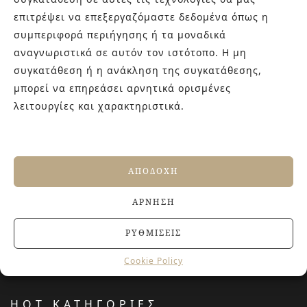
γενιάς! Επισκεφτείτε μας για ιδέες και προτάσεις στον
επιτρέψει να επεξεργαζόμαστε δεδομένα όπως η
Άγιο Δημήτριο (Λιδωρικίου 11) ή καλέστε μας στο 210-
συμπεριφορά περιήγησης ή τα μοναδικά
9934544.
αναγνωριστικά σε αυτόν τον ιστότοπο. Η μη
συγκατάθεση ή η ανάκληση της συγκατάθεσης,
μπορεί να επηρεάσει αρνητικά ορισμένες
ΤΕΛΕΥΤΑΙΑ ΑΡΘΡΑ
λειτουργίες και χαρακτηριστικά.
Βουργουνδί πλακάκια: Η πιο κομψή χρωματική
τάση που χαρίζει βάθος και πολυτέλεια στους
χώρους
4 ΙΟΥΛΊΟΥ, 2026
ΑΠΟΔΟΧΉ
Αντιολισθητικά πλακάκια: Όλα όσα πρέπει να
γνωρίζετε πριν την αγορά
ΆΡΝΗΣΗ
27 ΙΟΥΝΊΟΥ, 2026
Jacuzzi στο Σπίτι: Τα οφέλη για την υγεία και την
ΡΥΘΜΊΣΕΙΣ
ευεξία
20 ΙΟΥΝΊΟΥ, 2026
Cookie Policy
HOT ΚΑΤΗΓΟΡΙΕΣ