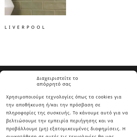
LIVERPOOL
Διαχειριστείτε το
απόρρητό σας
Χρησιμοποιούμε τεχνολογίες όπως τα cookies για
την αποθήκευση ή/και την πρόσβαση σε
ΣΧΕΤΙΚΑ ΜΕ ΕΜΑΣ
πληροφορίες της συσκευής. Το κάνουμε αυτό για να
βελτιώσουμε την εμπειρία περιήγησης και να
Στην εταιρεία Paraskevopoulos μετουσιώνονται 40 χρόνια
εμπειρίας στο χώρο του πλακιδίου και των ειδών υγιεινής,
προβάλλουμε (μη) εξατομικευμένες διαφημίσεις. Η
καθώς και φρέσκες ιδέες με τον ενθουσιασμό της νέας
συγκατάθεση σε αυτές τις τεχνολογίες θα μας