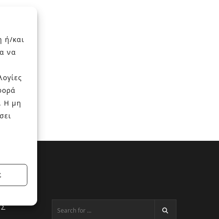
η ή/και
α να
λογίες
φορά
. Η μη
σει
Σ
ΕΣ