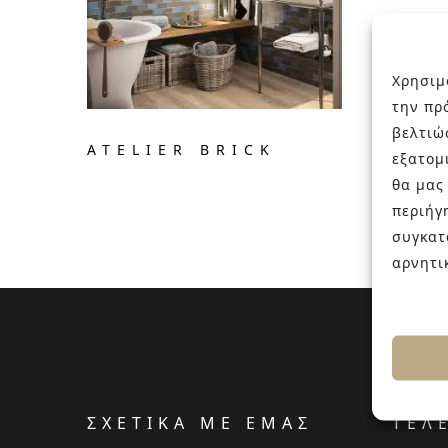
Χρησιμ
την πρ
βελτιώ
ATELIER BRICK
εξατομ
θα μας
περιήγ
συγκατ
αρνητι
ΣΧΕΤΙΚΑ ΜΕ ΕΜΑΣ
ΤΕΛ