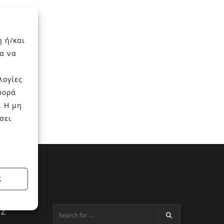
η ή/και
α να
λογίες
φορά
. Η μη
σει
Σ
ΕΣ