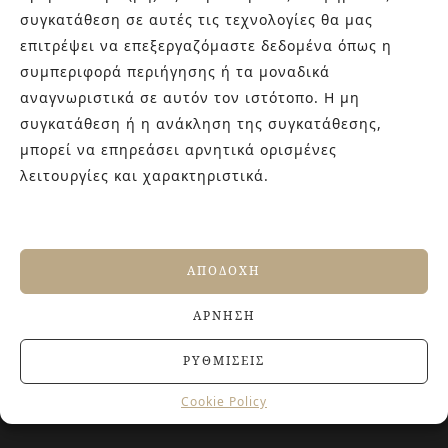
εμπειρίας στο χώρο του πλακιδίου και των ειδών υγιεινής,
συγκατάθεση σε αυτές τις τεχνολογίες θα μας
καθώς και φρέσκες ιδέες με τον ενθουσιασμό της νέας
επιτρέψει να επεξεργαζόμαστε δεδομένα όπως η
γενιάς! Επισκεφτείτε μας για ιδέες και προτάσεις στον
συμπεριφορά περιήγησης ή τα μοναδικά
Άγιο Δημήτριο (Λιδωρικίου 11) ή καλέστε μας στο 210-
αναγνωριστικά σε αυτόν τον ιστότοπο. Η μη
9934544.
συγκατάθεση ή η ανάκληση της συγκατάθεσης,
μπορεί να επηρεάσει αρνητικά ορισμένες
λειτουργίες και χαρακτηριστικά.
ΤΕΛΕΥΤΑΙΑ ΑΡΘΡΑ
Βουργουνδί πλακάκια: Η πιο κομψή χρωματική
τάση που χαρίζει βάθος και πολυτέλεια στους
χώρους
ΑΠΟΔΟΧΉ
4 ΙΟΥΛΊΟΥ, 2026
Αντιολισθητικά πλακάκια: Όλα όσα πρέπει να
ΆΡΝΗΣΗ
γνωρίζετε πριν την αγορά
27 ΙΟΥΝΊΟΥ, 2026
ΡΥΘΜΊΣΕΙΣ
Jacuzzi στο Σπίτι: Τα οφέλη για την υγεία και την
ευεξία
Cookie Policy
20 ΙΟΥΝΊΟΥ, 2026