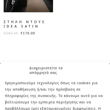
ΣΤΗΛΗ ΝΤΟΥΣ
IDEA SATIN
€
245.50
€
178.00
Διαχειριστείτε το
απόρρητό σας
Χρησιμοποιούμε τεχνολογίες όπως τα cookies για
την αποθήκευση ή/και την πρόσβαση σε
ΣΧΕΤΙΚΑ ΜΕ ΕΜΑΣ
πληροφορίες της συσκευής. Το κάνουμε αυτό για να
βελτιώσουμε την εμπειρία περιήγησης και να
Στην εταιρεία Paraskevopoulos μετουσιώνονται 40 χρόνια
προβάλλουμε (μη) εξατομικευμένες διαφημίσεις. Η