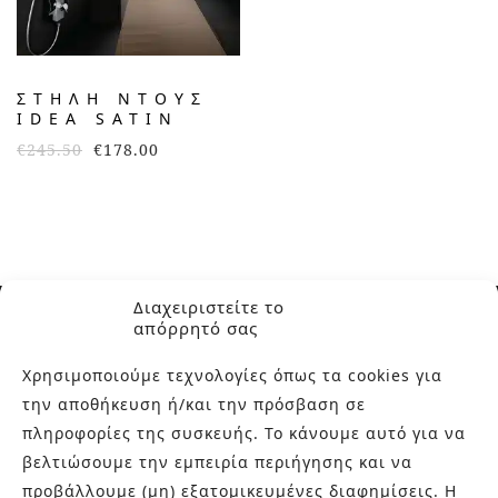
ΣΤΗΛΗ ΝΤΟΥΣ
IDEA SATIN
€
245.50
€
178.00
Διαχειριστείτε το
απόρρητό σας
Χρησιμοποιούμε τεχνολογίες όπως τα cookies για
την αποθήκευση ή/και την πρόσβαση σε
ΣΧΕΤΙΚΑ ΜΕ ΕΜΑΣ
πληροφορίες της συσκευής. Το κάνουμε αυτό για να
βελτιώσουμε την εμπειρία περιήγησης και να
Στην εταιρεία Paraskevopoulos μετουσιώνονται 40 χρόνια
προβάλλουμε (μη) εξατομικευμένες διαφημίσεις. Η