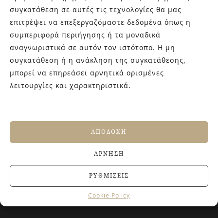
εμπειρίας στο χώρο του πλακιδίου και των ειδών υγιεινής,
συγκατάθεση σε αυτές τις τεχνολογίες θα μας
καθώς και φρέσκες ιδέες με τον ενθουσιασμό της νέας
επιτρέψει να επεξεργαζόμαστε δεδομένα όπως η
γενιάς! Επισκεφτείτε μας για ιδέες και προτάσεις στον
συμπεριφορά περιήγησης ή τα μοναδικά
Άγιο Δημήτριο (Λιδωρικίου 11) ή καλέστε μας στο 210-
αναγνωριστικά σε αυτόν τον ιστότοπο. Η μη
9934544.
συγκατάθεση ή η ανάκληση της συγκατάθεσης,
μπορεί να επηρεάσει αρνητικά ορισμένες
λειτουργίες και χαρακτηριστικά.
ΤΕΛΕΥΤΑΙΑ ΑΡΘΡΑ
Βουργουνδί πλακάκια: Η πιο κομψή χρωματική
τάση που χαρίζει βάθος και πολυτέλεια στους
χώρους
ΑΠΟΔΟΧΉ
4 ΙΟΥΛΊΟΥ, 2026
Αντιολισθητικά πλακάκια: Όλα όσα πρέπει να
ΆΡΝΗΣΗ
γνωρίζετε πριν την αγορά
27 ΙΟΥΝΊΟΥ, 2026
ΡΥΘΜΊΣΕΙΣ
Jacuzzi στο Σπίτι: Τα οφέλη για την υγεία και την
ευεξία
Cookie Policy
20 ΙΟΥΝΊΟΥ, 2026