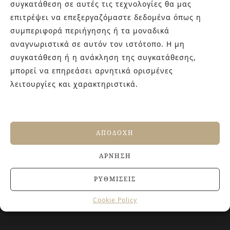
συγκατάθεση σε αυτές τις τεχνολογίες θα μας
καθώς και φρέσκες ιδέες με τον ενθουσιασμό της νέας
επιτρέψει να επεξεργαζόμαστε δεδομένα όπως η
γενιάς! Επισκεφτείτε μας για ιδέες και προτάσεις στον
Άγιο Δημήτριο (Λιδωρικίου 11) ή καλέστε μας στο 210-
συμπεριφορά περιήγησης ή τα μοναδικά
9934544.
αναγνωριστικά σε αυτόν τον ιστότοπο. Η μη
συγκατάθεση ή η ανάκληση της συγκατάθεσης,
μπορεί να επηρεάσει αρνητικά ορισμένες
ΤΕΛΕΥΤΑΙΑ ΑΡΘΡΑ
λειτουργίες και χαρακτηριστικά.
Βουργουνδί πλακάκια: Η πιο κομψή χρωματική
τάση που χαρίζει βάθος και πολυτέλεια στους
χώρους
4 ΙΟΥΛΊΟΥ, 2026
ΑΠΟΔΟΧΉ
Αντιολισθητικά πλακάκια: Όλα όσα πρέπει να
γνωρίζετε πριν την αγορά
ΆΡΝΗΣΗ
27 ΙΟΥΝΊΟΥ, 2026
ΡΥΘΜΊΣΕΙΣ
Jacuzzi στο Σπίτι: Τα οφέλη για την υγεία και την
ευεξία
20 ΙΟΥΝΊΟΥ, 2026
Cookie Policy