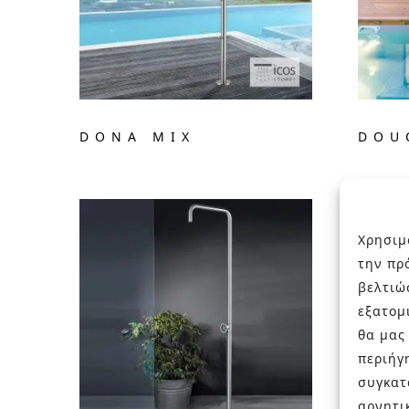
DONA MIX
DOU
Χρησιμ
την πρ
βελτιώ
εξατομ
θα μας
περιήγ
συγκατ
αρνητι