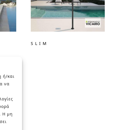
SLIM
η ή/και
α να
λογίες
φορά
. Η μη
σει