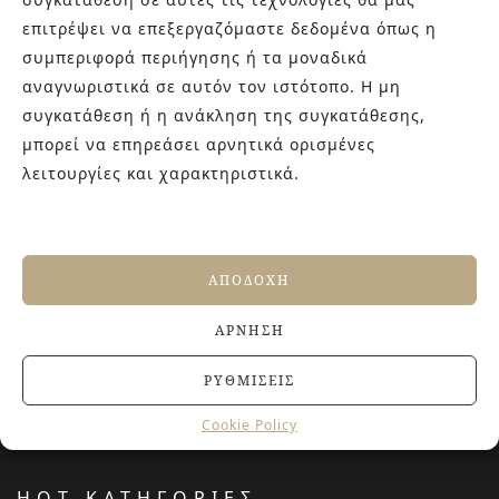
καθώς και φρέσκες ιδέες με τον ενθουσιασμό της νέας
επιτρέψει να επεξεργαζόμαστε δεδομένα όπως η
γενιάς! Επισκεφτείτε μας για ιδέες και προτάσεις στον
συμπεριφορά περιήγησης ή τα μοναδικά
Άγιο Δημήτριο (Λιδωρικίου 11) ή καλέστε μας στο 210-
αναγνωριστικά σε αυτόν τον ιστότοπο. Η μη
9934544.
συγκατάθεση ή η ανάκληση της συγκατάθεσης,
μπορεί να επηρεάσει αρνητικά ορισμένες
λειτουργίες και χαρακτηριστικά.
ΤΕΛΕΥΤΑΙΑ ΑΡΘΡΑ
Αντιολισθητικά πλακάκια: Όλα όσα πρέπει να
γνωρίζετε πριν την αγορά
27 ΙΟΥΝΊΟΥ, 2026
ΑΠΟΔΟΧΉ
Jacuzzi στο Σπίτι: Τα οφέλη για την υγεία και την
ευεξία
ΆΡΝΗΣΗ
20 ΙΟΥΝΊΟΥ, 2026
Terre del Nord: μια αρχιτεκτονική προσέγγιση
ΡΥΘΜΊΣΕΙΣ
νιπτήρων
23 ΑΠΡΙΛΊΟΥ, 2026
Cookie Policy
HOT ΚΑΤΗΓΟΡΙΕΣ