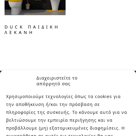
DUCK ΠΑΙΔΙΚΉ
ΛΕΚΆΝΗ
Διαχειριστείτε το
απόρρητό σας
Χρησιμοποιούμε τεχνολογίες όπως τα cookies για
την αποθήκευση ή/και την πρόσβαση σε
ΣΧΕΤΙΚΑ ΜΕ ΕΜΑΣ
πληροφορίες της συσκευής. Το κάνουμε αυτό για να
βελτιώσουμε την εμπειρία περιήγησης και να
Στην εταιρεία Paraskevopoulos μετουσιώνονται 40 χρόνια
προβάλλουμε (μη) εξατομικευμένες διαφημίσεις. Η
εμπειρίας στο χώρο του πλακιδίου και των ειδών υγιεινής,
συγκατάθεση σε αυτές τις τεχνολογίες θα μας