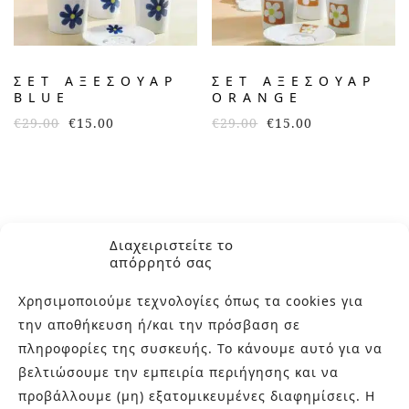
ΣΕΤ ΑΞΕΣΟΥΆΡ
ΣΕΤ ΑΞΕΣΟΥΆΡ
BLUE
ORANGE
€
29.00
€
15.00
€
29.00
€
15.00
Διαχειριστείτε το
απόρρητό σας
Χρησιμοποιούμε τεχνολογίες όπως τα cookies για
την αποθήκευση ή/και την πρόσβαση σε
πληροφορίες της συσκευής. Το κάνουμε αυτό για να
ΣΧΕΤΙΚΑ ΜΕ ΕΜΑΣ
βελτιώσουμε την εμπειρία περιήγησης και να
προβάλλουμε (μη) εξατομικευμένες διαφημίσεις. Η
Στην εταιρεία Paraskevopoulos μετουσιώνονται 40 χρόνια