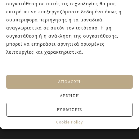
εμπειρίας στο χώρο του πλακιδίου και των ειδών υγιεινής,
συγκατάθεση σε αυτές τις τεχνολογίες θα μας
καθώς και φρέσκες ιδέες με τον ενθουσιασμό της νέας
επιτρέψει να επεξεργαζόμαστε δεδομένα όπως η
γενιάς! Επισκεφτείτε μας για ιδέες και προτάσεις στον
συμπεριφορά περιήγησης ή τα μοναδικά
Άγιο Δημήτριο (Λιδωρικίου 11) ή καλέστε μας στο 210-
αναγνωριστικά σε αυτόν τον ιστότοπο. Η μη
9934544.
συγκατάθεση ή η ανάκληση της συγκατάθεσης,
μπορεί να επηρεάσει αρνητικά ορισμένες
λειτουργίες και χαρακτηριστικά.
ΤΕΛΕΥΤΑΙΑ ΑΡΘΡΑ
Αντιολισθητικά πλακάκια: Όλα όσα πρέπει να
γνωρίζετε πριν την αγορά
ΑΠΟΔΟΧΉ
27 ΙΟΥΝΊΟΥ, 2026
Jacuzzi στο Σπίτι: Τα οφέλη για την υγεία και την
ΆΡΝΗΣΗ
ευεξία
20 ΙΟΥΝΊΟΥ, 2026
ΡΥΘΜΊΣΕΙΣ
Terre del Nord: μια αρχιτεκτονική προσέγγιση
νιπτήρων
Cookie Policy
23 ΑΠΡΙΛΊΟΥ, 2026