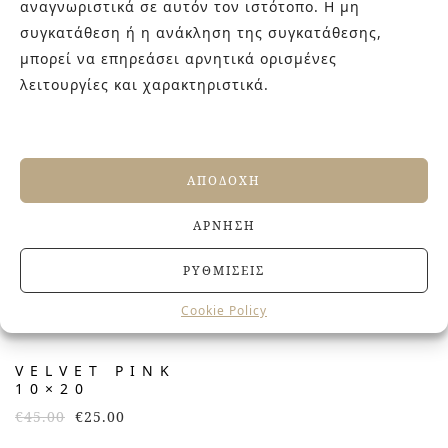
αναγνωριστικά σε αυτόν τον ιστότοπο. Η μη
συγκατάθεση ή η ανάκληση της συγκατάθεσης,
SOFIA
TABARCA
μπορεί να επηρεάσει αρνητικά ορισμένες
COLOR
λειτουργίες και χαρακτηριστικά.
ΠΡΟΣΦΟΡΆ!
ΑΠΟΔΟΧΉ
ΆΡΝΗΣΗ
ΡΥΘΜΊΣΕΙΣ
Cookie Policy
VELVET PINK
10×20
€
45.00
€
25.00