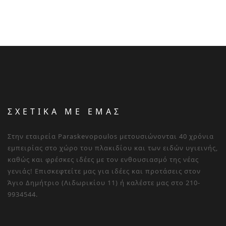
ΣΧΕΤΙΚΑ ΜΕ ΕΜΑΣ
Στην εταιρεία Paraskevopoulos μετουσιώνονται 40 χρόνια
εμπειρίας στο χώρο του πλακιδίου και των ειδών υγιεινής,
καθώς και φρέσκες ιδέες με τον ενθουσιασμό της νέας
γενιάς! Επισκεφτείτε μας για ιδέες και προτάσεις στον
Άγιο Δημήτριο (Λιδωρικίου 11) ή καλέστε μας στο 210-
9934544.