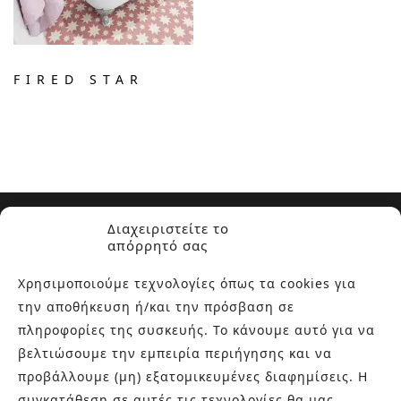
FIRED STAR
Διαχειριστείτε το
απόρρητό σας
Χρησιμοποιούμε τεχνολογίες όπως τα cookies για
την αποθήκευση ή/και την πρόσβαση σε
ΣΧΕΤΙΚΑ ΜΕ ΕΜΑΣ
πληροφορίες της συσκευής. Το κάνουμε αυτό για να
βελτιώσουμε την εμπειρία περιήγησης και να
Στην εταιρεία Paraskevopoulos μετουσιώνονται 40 χρόνια
εμπειρίας στο χώρο του πλακιδίου και των ειδών υγιεινής,
προβάλλουμε (μη) εξατομικευμένες διαφημίσεις. Η
καθώς και φρέσκες ιδέες με τον ενθουσιασμό της νέας
συγκατάθεση σε αυτές τις τεχνολογίες θα μας