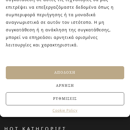
γενιάς! Επισκεφτείτε μας για ιδέες και προτάσεις στον
επιτρέψει να επεξεργαζόμαστε δεδομένα όπως η
Άγιο Δημήτριο (Λιδωρικίου 11) ή καλέστε μας στο 210-
συμπεριφορά περιήγησης ή τα μοναδικά
9934544.
αναγνωριστικά σε αυτόν τον ιστότοπο. Η μη
συγκατάθεση ή η ανάκληση της συγκατάθεσης,
μπορεί να επηρεάσει αρνητικά ορισμένες
ΤΕΛΕΥΤΑΙΑ ΑΡΘΡΑ
λειτουργίες και χαρακτηριστικά.
Βουργουνδί πλακάκια: Η πιο κομψή χρωματική
τάση που χαρίζει βάθος και πολυτέλεια στους
χώρους
4 ΙΟΥΛΊΟΥ, 2026
ΑΠΟΔΟΧΉ
Αντιολισθητικά πλακάκια: Όλα όσα πρέπει να
γνωρίζετε πριν την αγορά
ΆΡΝΗΣΗ
27 ΙΟΥΝΊΟΥ, 2026
Jacuzzi στο Σπίτι: Τα οφέλη για την υγεία και την
ΡΥΘΜΊΣΕΙΣ
ευεξία
20 ΙΟΥΝΊΟΥ, 2026
Cookie Policy
HOT ΚΑΤΗΓΟΡΙΕΣ