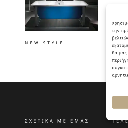
Χρησιμ
την πρ
βελτιώ
NEW STYLE
εξατομ
θα μας
περιήγ
συγκατ
αρνητι
ΣΧΕΤΙΚΑ ΜΕ ΕΜΑΣ
ΤΕΛ