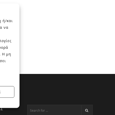
η ή/και
α να
λογίες
φορά
. Η μη
σει
Σ
ΕΣ