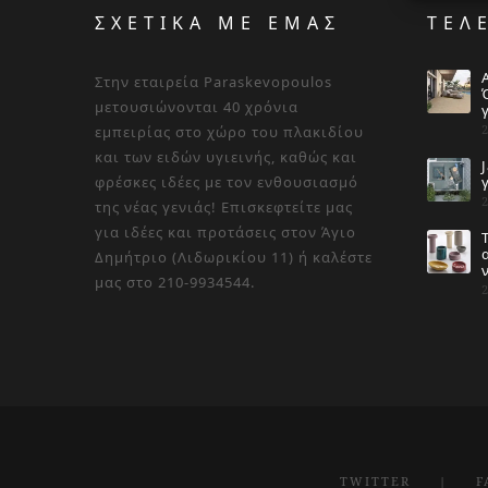
ΣΧΕΤΙΚΑ ΜΕ ΕΜΑΣ
ΤΕΛ
Στην εταιρεία Paraskevopoulos
μετουσιώνονται 40 χρόνια
εμπειρίας στο χώρο του πλακιδίου
και των ειδών υγιεινής, καθώς και
φρέσκες ιδέες με τον ενθουσιασμό
της νέας γενιάς! Επισκεφτείτε μας
για ιδέες και προτάσεις στον Άγιο
Δημήτριο (Λιδωρικίου 11) ή καλέστε
μας στο 210-9934544.
TWITTER
F