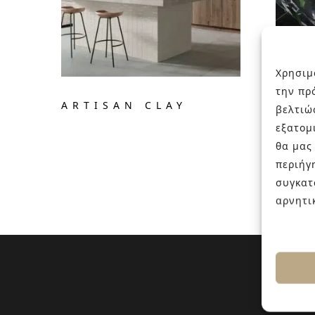
Χρησιμ
την πρ
ARTISAN CLAY
DEC
βελτιώ
32×
εξατομ
€
45.00
θα μας
περιήγ
συγκατ
αρνητι