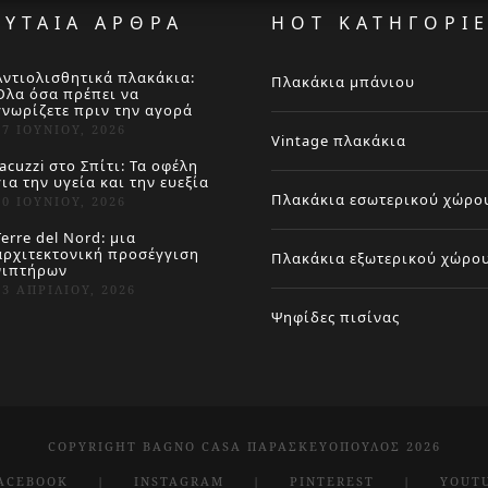
ΕΥΤΑΙΑ ΑΡΘΡΑ
HOT ΚΑΤΗΓΟΡΙ
Αντιολισθητικά πλακάκια:
Πλακάκια μπάνιου
Όλα όσα πρέπει να
γνωρίζετε πριν την αγορά
27 ΙΟΥΝΊΟΥ, 2026
Vintage πλακάκια
Jacuzzi στο Σπίτι: Τα οφέλη
για την υγεία και την ευεξία
Πλακάκια εσωτερικού χώρο
20 ΙΟΥΝΊΟΥ, 2026
Terre del Nord: μια
αρχιτεκτονική προσέγγιση
Πλακάκια εξωτερικού χώρο
νιπτήρων
23 ΑΠΡΙΛΊΟΥ, 2026
Ψηφίδες πισίνας
COPYRIGHT BAGNO CASA ΠΑΡΑΣΚΕΥΌΠΟΥΛΟΣ 2026
ACEBOOK
INSTAGRAM
PINTEREST
YOUT