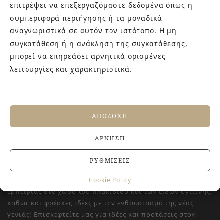
επιτρέψει να επεξεργαζόμαστε δεδομένα όπως η
CONCERT
RUZZINI
συμπεριφορά περιήγησης ή τα μοναδικά
45,2×45,2
αναγνωριστικά σε αυτόν τον ιστότοπο. Η μη
€
42.00
€
23.50
συγκατάθεση ή η ανάκληση της συγκατάθεσης,
μπορεί να επηρεάσει αρνητικά ορισμένες
λειτουργίες και χαρακτηριστικά.
ΑΠΟΔΟΧΉ
ΆΡΝΗΣΗ
ΣΧΕΤΙΚΑ ΜΕ ΕΜΑΣ
ΡΥΘΜΊΣΕΙΣ
Στην εταιρεία Paraskevopoulos μετουσιώνονται 40 χρόνια
Cookie Policy
εμπειρίας στο χώρο του πλακιδίου και των ειδών υγιεινής,
καθώς και φρέσκες ιδέες με τον ενθουσιασμό της νέας
γενιάς! Επισκεφτείτε μας για ιδέες και προτάσεις στον