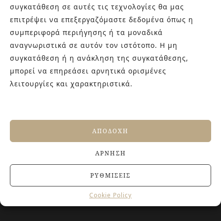
συγκατάθεση σε αυτές τις τεχνολογίες θα μας
εμπειρίας στο χώρο του πλακιδίου και των ειδών υγιεινής,
καθώς και φρέσκες ιδέες με τον ενθουσιασμό της νέας
επιτρέψει να επεξεργαζόμαστε δεδομένα όπως η
γενιάς! Επισκεφτείτε μας για ιδέες και προτάσεις στον
συμπεριφορά περιήγησης ή τα μοναδικά
Άγιο Δημήτριο (Λιδωρικίου 11) ή καλέστε μας στο 210-
αναγνωριστικά σε αυτόν τον ιστότοπο. Η μη
9934544.
συγκατάθεση ή η ανάκληση της συγκατάθεσης,
μπορεί να επηρεάσει αρνητικά ορισμένες
λειτουργίες και χαρακτηριστικά.
ΤΕΛΕΥΤΑΙΑ ΑΡΘΡΑ
Αντιολισθητικά πλακάκια: Όλα όσα πρέπει να
γνωρίζετε πριν την αγορά
ΑΠΟΔΟΧΉ
27 ΙΟΥΝΊΟΥ, 2026
Jacuzzi στο Σπίτι: Τα οφέλη για την υγεία και την
ΆΡΝΗΣΗ
ευεξία
20 ΙΟΥΝΊΟΥ, 2026
ΡΥΘΜΊΣΕΙΣ
Terre del Nord: μια αρχιτεκτονική προσέγγιση
νιπτήρων
Cookie Policy
23 ΑΠΡΙΛΊΟΥ, 2026