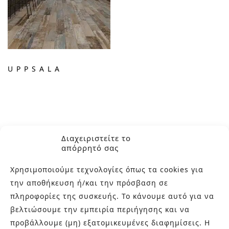
UPPSALA
Διαχειριστείτε το
απόρρητό σας
Χρησιμοποιούμε τεχνολογίες όπως τα cookies για
την αποθήκευση ή/και την πρόσβαση σε
πληροφορίες της συσκευής. Το κάνουμε αυτό για να
ΣΧΕΤΙΚΑ ΜΕ ΕΜΑΣ
βελτιώσουμε την εμπειρία περιήγησης και να
προβάλλουμε (μη) εξατομικευμένες διαφημίσεις. Η
Στην εταιρεία Paraskevopoulos μετουσιώνονται 40 χρόνια