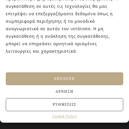
εμπειρίας στο χώρο του πλακιδίου και των ειδών υγιεινής,
συγκατάθεση σε αυτές τις τεχνολογίες θα μας
καθώς και φρέσκες ιδέες με τον ενθουσιασμό της νέας
επιτρέψει να επεξεργαζόμαστε δεδομένα όπως η
γενιάς! Επισκεφτείτε μας για ιδέες και προτάσεις στον
συμπεριφορά περιήγησης ή τα μοναδικά
Άγιο Δημήτριο (Λιδωρικίου 11) ή καλέστε μας στο 210-
αναγνωριστικά σε αυτόν τον ιστότοπο. Η μη
9934544.
συγκατάθεση ή η ανάκληση της συγκατάθεσης,
μπορεί να επηρεάσει αρνητικά ορισμένες
λειτουργίες και χαρακτηριστικά.
ΤΕΛΕΥΤΑΙΑ ΑΡΘΡΑ
Βουργουνδί πλακάκια: Η πιο κομψή χρωματική
τάση που χαρίζει βάθος και πολυτέλεια στους
χώρους
ΑΠΟΔΟΧΉ
4 ΙΟΥΛΊΟΥ, 2026
Αντιολισθητικά πλακάκια: Όλα όσα πρέπει να
ΆΡΝΗΣΗ
γνωρίζετε πριν την αγορά
27 ΙΟΥΝΊΟΥ, 2026
ΡΥΘΜΊΣΕΙΣ
Jacuzzi στο Σπίτι: Τα οφέλη για την υγεία και την
ευεξία
Cookie Policy
20 ΙΟΥΝΊΟΥ, 2026