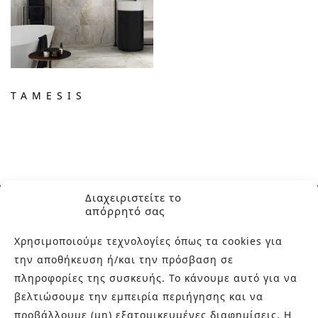
TAMESIS
Διαχειριστείτε το
απόρρητό σας
Χρησιμοποιούμε τεχνολογίες όπως τα cookies για
την αποθήκευση ή/και την πρόσβαση σε
ΣΧΕΤΙΚΑ ΜΕ ΕΜΑΣ
πληροφορίες της συσκευής. Το κάνουμε αυτό για να
βελτιώσουμε την εμπειρία περιήγησης και να
Στην εταιρεία Paraskevopoulos μετουσιώνονται 40 χρόνια
προβάλλουμε (μη) εξατομικευμένες διαφημίσεις. Η