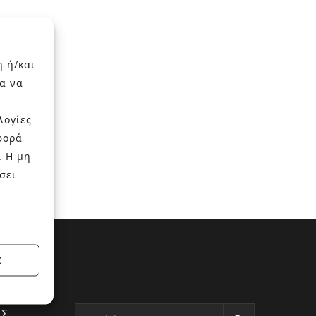
η ή/και
α να
λογίες
φορά
. Η μη
σει
Σ
ΕΣ