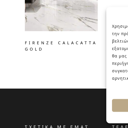
Χρησιμ
την πρ
βελτιώ
FIRENZE CALACATTA
εξατομ
GOLD
θα μας
περιήγ
συγκατ
αρνητι
ΣΧΕΤΙΚΑ ΜΕ ΕΜΑΣ
ΤΕΛ