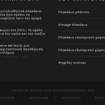
Αντιολισθητικά πλακάκια:
Πλακάκια μπάνιου
Όλα όσα πρέπει να
γνωρίζετε πριν την αγορά
27 ΙΟΥΝΊΟΥ, 2026
Vintage πλακάκια
Jacuzzi στο Σπίτι: Τα οφέλη
για την υγεία και την ευεξία
Πλακάκια εσωτερικού χώρο
20 ΙΟΥΝΊΟΥ, 2026
Terre del Nord: μια
αρχιτεκτονική προσέγγιση
Πλακάκια εξωτερικού χώρο
νιπτήρων
23 ΑΠΡΙΛΊΟΥ, 2026
Ψηφίδες πισίνας
COPYRIGHT BAGNO CASA ΠΑΡΑΣΚΕΥΌΠΟΥΛΟΣ 2026
ACEBOOK
INSTAGRAM
PINTEREST
YOUT