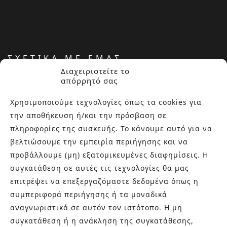
ΣΧΕΤΙΚΑ ΜΕ ΕΜΑΣ
Διαχειριστείτε το
απόρρητό σας
Στην εταιρεία Paraskevopoulos μετουσιώνονται 40 χρόνια
εμπειρίας στο χώρο του πλακιδίου και των ειδών υγιεινής,
Χρησιμοποιούμε τεχνολογίες όπως τα cookies για
καθώς και φρέσκες ιδέες με τον ενθουσιασμό της νέας
την αποθήκευση ή/και την πρόσβαση σε
γενιάς! Επισκεφτείτε μας για ιδέες και προτάσεις στον
πληροφορίες της συσκευής. Το κάνουμε αυτό για να
Άγιο Δημήτριο (Λιδωρικίου 11) ή καλέστε μας στο 210-
βελτιώσουμε την εμπειρία περιήγησης και να
9934544.
προβάλλουμε (μη) εξατομικευμένες διαφημίσεις. Η
συγκατάθεση σε αυτές τις τεχνολογίες θα μας
επιτρέψει να επεξεργαζόμαστε δεδομένα όπως η
ΤΕΛΕΥΤΑΙΑ ΑΡΘΡΑ
συμπεριφορά περιήγησης ή τα μοναδικά
Βουργουνδί πλακάκια: Η πιο κομψή χρωματική
αναγνωριστικά σε αυτόν τον ιστότοπο. Η μη
τάση που χαρίζει βάθος και πολυτέλεια στους
συγκατάθεση ή η ανάκληση της συγκατάθεσης,
χώρους