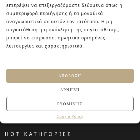
γενιάς! Επισκεφτείτε μας για ιδέες και προτάσεις στον
επιτρέψει να επεξεργαζόμαστε δεδομένα όπως η
Άγιο Δημήτριο (Λιδωρικίου 11) ή καλέστε μας στο 210-
συμπεριφορά περιήγησης ή τα μοναδικά
9934544.
αναγνωριστικά σε αυτόν τον ιστότοπο. Η μη
συγκατάθεση ή η ανάκληση της συγκατάθεσης,
μπορεί να επηρεάσει αρνητικά ορισμένες
ΤΕΛΕΥΤΑΙΑ ΑΡΘΡΑ
λειτουργίες και χαρακτηριστικά.
Αντιολισθητικά πλακάκια: Όλα όσα πρέπει να
γνωρίζετε πριν την αγορά
27 ΙΟΥΝΊΟΥ, 2026
ΑΠΟΔΟΧΉ
Jacuzzi στο Σπίτι: Τα οφέλη για την υγεία και την
ευεξία
ΆΡΝΗΣΗ
20 ΙΟΥΝΊΟΥ, 2026
Terre del Nord: μια αρχιτεκτονική προσέγγιση
ΡΥΘΜΊΣΕΙΣ
νιπτήρων
23 ΑΠΡΙΛΊΟΥ, 2026
Cookie Policy
HOT ΚΑΤΗΓΟΡΙΕΣ