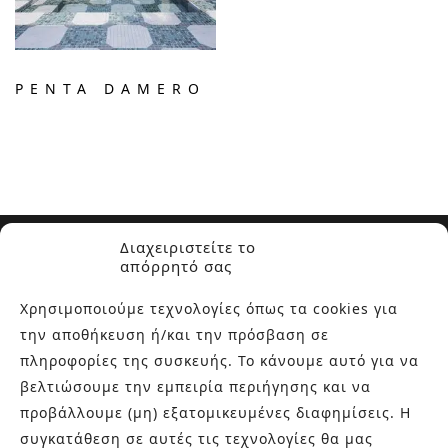
PENTA DAMERO
Διαχειριστείτε το
απόρρητό σας
Χρησιμοποιούμε τεχνολογίες όπως τα cookies για
την αποθήκευση ή/και την πρόσβαση σε
ΣΧΕΤΙΚΑ ΜΕ ΕΜΑΣ
πληροφορίες της συσκευής. Το κάνουμε αυτό για να
βελτιώσουμε την εμπειρία περιήγησης και να
Στην εταιρεία Paraskevopoulos μετουσιώνονται 40 χρόνια
προβάλλουμε (μη) εξατομικευμένες διαφημίσεις. Η
εμπειρίας στο χώρο του πλακιδίου και των ειδών υγιεινής,
συγκατάθεση σε αυτές τις τεχνολογίες θα μας
καθώς και φρέσκες ιδέες με τον ενθουσιασμό της νέας