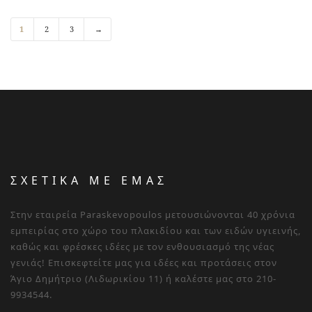
1
2
3
→
ΣΧΕΤΙΚΑ ΜΕ ΕΜΑΣ
Στην εταιρεία Paraskevopoulos μετουσιώνονται 40 χρόνια
εμπειρίας στο χώρο του πλακιδίου και των ειδών υγιεινής,
καθώς και φρέσκες ιδέες με τον ενθουσιασμό της νέας
γενιάς! Επισκεφτείτε μας για ιδέες και προτάσεις στον
Άγιο Δημήτριο (Λιδωρικίου 11) ή καλέστε μας στο 210-
9934544.