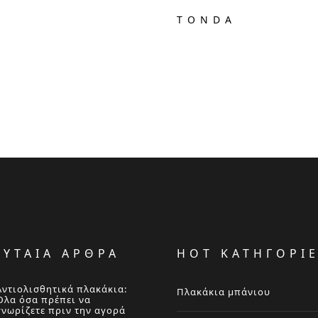
H
TONDA
ΕΥΤΑΙΑ ΑΡΘΡΑ
HOT ΚΑΤΗΓΟΡΙ
Αντιολισθητικά πλακάκια:
Πλακάκια μπάνιου
Όλα όσα πρέπει να
γνωρίζετε πριν την αγορά