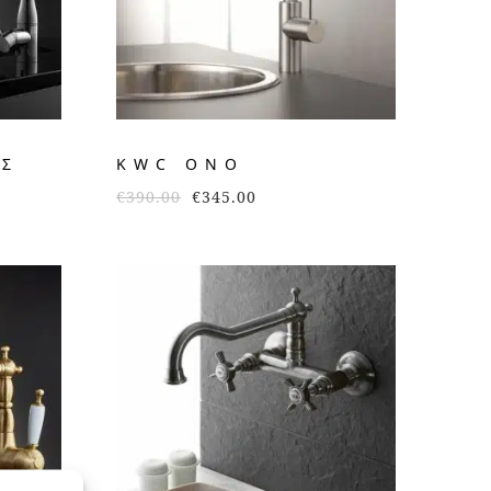
ΩΣ
KWC ONO
€
390.00
€
345.00