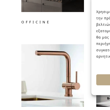
Χρησιμ
την πρ
OFFICINE
OXF
βελτιώ
εξατομ
θα μας
περιήγ
συγκατ
αρνητι