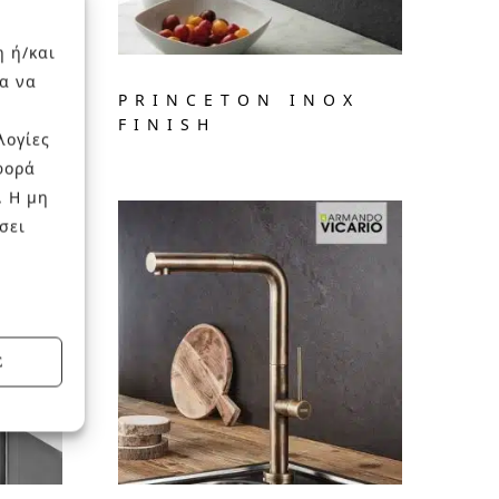
η ή/και
α να
E
PRINCETON INOX
FINISH
λογίες
φορά
. Η μη
σει
Σ