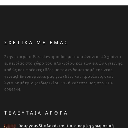
ΣΧΕΤΙΚΑ ΜΕ ΕΜΑΣ
Στην εταιρεία Paraskevopoulos μετουσιώνονται 40 χρόνια
εμπειρίας στο χώρο του πλακιδίου και των ειδών υγιεινής,
καθώς και φρέσκες ιδέες με τον ενθουσιασμό της νέας
γενιάς! Επισκεφτείτε μας για ιδέες και προτάσεις στον
Άγιο Δημήτριο (Λιδωρικίου 11) ή καλέστε μας στο 210-
9934544.
ΤΕΛΕΥΤΑΙΑ ΑΡΘΡΑ
Βουργουνδί πλακάκια: Η πιο κομψή χρωματική