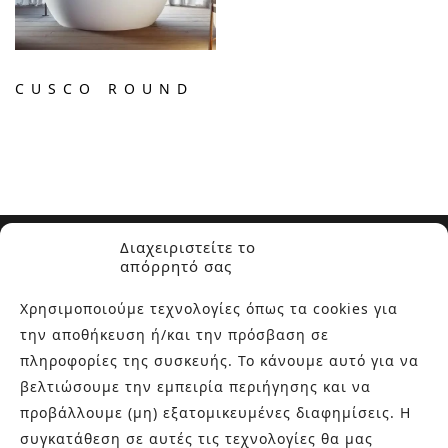
CUSCO ROUND
Διαχειριστείτε το
απόρρητό σας
Χρησιμοποιούμε τεχνολογίες όπως τα cookies για
την αποθήκευση ή/και την πρόσβαση σε
ΣΧΕΤΙΚΑ ΜΕ ΕΜΑΣ
πληροφορίες της συσκευής. Το κάνουμε αυτό για να
βελτιώσουμε την εμπειρία περιήγησης και να
Στην εταιρεία Paraskevopoulos μετουσιώνονται 40 χρόνια
προβάλλουμε (μη) εξατομικευμένες διαφημίσεις. Η
εμπειρίας στο χώρο του πλακιδίου και των ειδών υγιεινής,
συγκατάθεση σε αυτές τις τεχνολογίες θα μας
καθώς και φρέσκες ιδέες με τον ενθουσιασμό της νέας