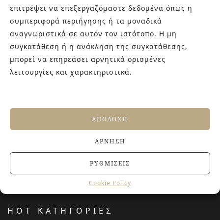
γενιάς! Επισκεφτείτε μας για ιδέες και προτάσεις στον
επιτρέψει να επεξεργαζόμαστε δεδομένα όπως η
Άγιο Δημήτριο (Λιδωρικίου 11) ή καλέστε μας στο 210-
συμπεριφορά περιήγησης ή τα μοναδικά
9934544.
αναγνωριστικά σε αυτόν τον ιστότοπο. Η μη
συγκατάθεση ή η ανάκληση της συγκατάθεσης,
μπορεί να επηρεάσει αρνητικά ορισμένες
ΤΕΛΕΥΤΑΙΑ ΑΡΘΡΑ
λειτουργίες και χαρακτηριστικά.
Αντιολισθητικά πλακάκια: Όλα όσα πρέπει να
γνωρίζετε πριν την αγορά
27 ΙΟΥΝΊΟΥ, 2026
ΑΠΟΔΟΧΉ
Jacuzzi στο Σπίτι: Τα οφέλη για την υγεία και την
ευεξία
ΆΡΝΗΣΗ
20 ΙΟΥΝΊΟΥ, 2026
Terre del Nord: μια αρχιτεκτονική προσέγγιση
ΡΥΘΜΊΣΕΙΣ
νιπτήρων
23 ΑΠΡΙΛΊΟΥ, 2026
Cookie Policy
HOT ΚΑΤΗΓΟΡΙΕΣ