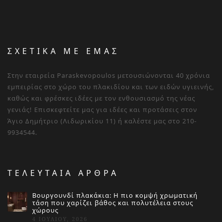
ΣΧΕΤΙΚΑ ΜΕ ΕΜΑΣ
Στην εταιρεία Paraskevopoulos μετουσιώνονται 40 χρόνια
εμπειρίας στο χώρο του πλακιδίου και των ειδών υγιεινής,
καθώς και φρέσκες ιδέες με τον ενθουσιασμό της νέας
γενιάς! Επισκεφτείτε μας για ιδέες και προτάσεις στον
Άγιο Δημήτριο (Λιδωρικίου 11) ή καλέστε μας στο 210-
9934544.
ΤΕΛΕΥΤΑΙΑ ΑΡΘΡΑ
Βουργουνδί πλακάκια: Η πιο κομψή χρωματική
τάση που χαρίζει βάθος και πολυτέλεια στους
χώρους
4 ΙΟΥΛΊΟΥ, 2026