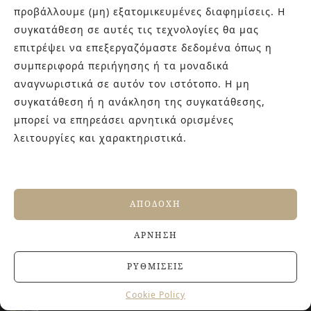
προβάλλουμε (μη) εξατομικευμένες διαφημίσεις. Η
Στην εταιρεία Paraskevopoulos μετουσιώνονται 40 χρόνια
συγκατάθεση σε αυτές τις τεχνολογίες θα μας
εμπειρίας στο χώρο του πλακιδίου και των ειδών υγιεινής,
επιτρέψει να επεξεργαζόμαστε δεδομένα όπως η
καθώς και φρέσκες ιδέες με τον ενθουσιασμό της νέας
συμπεριφορά περιήγησης ή τα μοναδικά
γενιάς! Επισκεφτείτε μας για ιδέες και προτάσεις στον
αναγνωριστικά σε αυτόν τον ιστότοπο. Η μη
Άγιο Δημήτριο (Λιδωρικίου 11) ή καλέστε μας στο 210-
συγκατάθεση ή η ανάκληση της συγκατάθεσης,
9934544.
μπορεί να επηρεάσει αρνητικά ορισμένες
λειτουργίες και χαρακτηριστικά.
ΤΕΛΕΥΤΑΙΑ ΑΡΘΡΑ
Βουργουνδί πλακάκια: Η πιο κομψή χρωματική
τάση που χαρίζει βάθος και πολυτέλεια στους
ΑΠΟΔΟΧΉ
χώρους
4 ΙΟΥΛΊΟΥ, 2026
ΆΡΝΗΣΗ
Αντιολισθητικά πλακάκια: Όλα όσα πρέπει να
γνωρίζετε πριν την αγορά
ΡΥΘΜΊΣΕΙΣ
27 ΙΟΥΝΊΟΥ, 2026
Jacuzzi στο Σπίτι: Τα οφέλη για την υγεία και την
Cookie Policy
ευεξία