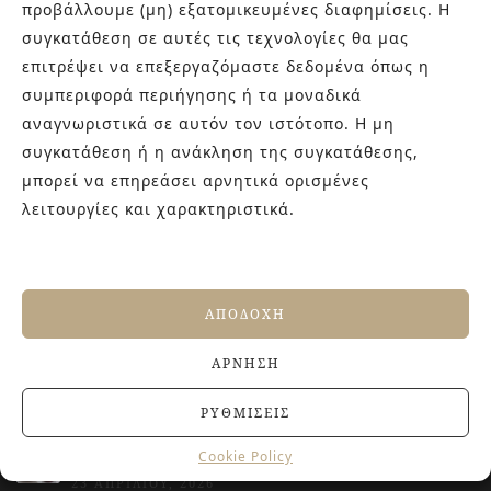
προβάλλουμε (μη) εξατομικευμένες διαφημίσεις. Η
Στην εταιρεία Paraskevopoulos μετουσιώνονται 40 χρόνια
συγκατάθεση σε αυτές τις τεχνολογίες θα μας
εμπειρίας στο χώρο του πλακιδίου και των ειδών υγιεινής,
επιτρέψει να επεξεργαζόμαστε δεδομένα όπως η
καθώς και φρέσκες ιδέες με τον ενθουσιασμό της νέας
συμπεριφορά περιήγησης ή τα μοναδικά
γενιάς! Επισκεφτείτε μας για ιδέες και προτάσεις στον
αναγνωριστικά σε αυτόν τον ιστότοπο. Η μη
Άγιο Δημήτριο (Λιδωρικίου 11) ή καλέστε μας στο 210-
συγκατάθεση ή η ανάκληση της συγκατάθεσης,
9934544.
μπορεί να επηρεάσει αρνητικά ορισμένες
λειτουργίες και χαρακτηριστικά.
ΤΕΛΕΥΤΑΙΑ ΑΡΘΡΑ
Αντιολισθητικά πλακάκια: Όλα όσα πρέπει να
ΑΠΟΔΟΧΉ
γνωρίζετε πριν την αγορά
27 ΙΟΥΝΊΟΥ, 2026
ΆΡΝΗΣΗ
Jacuzzi στο Σπίτι: Τα οφέλη για την υγεία και την
ευεξία
20 ΙΟΥΝΊΟΥ, 2026
ΡΥΘΜΊΣΕΙΣ
Terre del Nord: μια αρχιτεκτονική προσέγγιση
Cookie Policy
νιπτήρων
23 ΑΠΡΙΛΊΟΥ, 2026