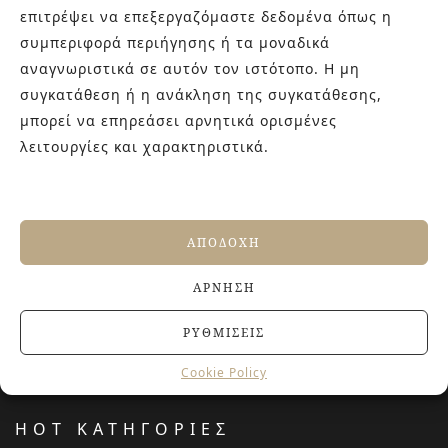
γενιάς! Επισκεφτείτε μας για ιδέες και προτάσεις στον
επιτρέψει να επεξεργαζόμαστε δεδομένα όπως η
Άγιο Δημήτριο (Λιδωρικίου 11) ή καλέστε μας στο 210-
συμπεριφορά περιήγησης ή τα μοναδικά
9934544.
αναγνωριστικά σε αυτόν τον ιστότοπο. Η μη
συγκατάθεση ή η ανάκληση της συγκατάθεσης,
μπορεί να επηρεάσει αρνητικά ορισμένες
ΤΕΛΕΥΤΑΙΑ ΑΡΘΡΑ
λειτουργίες και χαρακτηριστικά.
Αντιολισθητικά πλακάκια: Όλα όσα πρέπει να
γνωρίζετε πριν την αγορά
27 ΙΟΥΝΊΟΥ, 2026
ΑΠΟΔΟΧΉ
Jacuzzi στο Σπίτι: Τα οφέλη για την υγεία και την
ευεξία
ΆΡΝΗΣΗ
20 ΙΟΥΝΊΟΥ, 2026
Terre del Nord: μια αρχιτεκτονική προσέγγιση
ΡΥΘΜΊΣΕΙΣ
νιπτήρων
23 ΑΠΡΙΛΊΟΥ, 2026
Cookie Policy
HOT ΚΑΤΗΓΟΡΙΕΣ