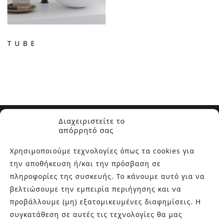
TUBE
Διαχειριστείτε το
απόρρητό σας
Χρησιμοποιούμε τεχνολογίες όπως τα cookies για
την αποθήκευση ή/και την πρόσβαση σε
ΣΧΕΤΙΚΑ ΜΕ ΕΜΑΣ
πληροφορίες της συσκευής. Το κάνουμε αυτό για να
βελτιώσουμε την εμπειρία περιήγησης και να
Στην εταιρεία Paraskevopoulos μετουσιώνονται 40 χρόνια
προβάλλουμε (μη) εξατομικευμένες διαφημίσεις. Η
εμπειρίας στο χώρο του πλακιδίου και των ειδών υγιεινής,
συγκατάθεση σε αυτές τις τεχνολογίες θα μας
καθώς και φρέσκες ιδέες με τον ενθουσιασμό της νέας