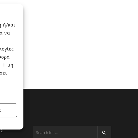
η ή/και
α να
λογίες
φορά
. Η μη
σει
Σ
ΕΣ