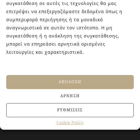
συγκατάθεση σε αυτές τις τεχνολογίες θα μας
καθώς και φρέσκες ιδέες με τον ενθουσιασμό της νέας
επιτρέψει να επεξεργαζόμαστε δεδομένα όπως η
γενιάς! Επισκεφτείτε μας για ιδέες και προτάσεις στον
συμπεριφορά περιήγησης ή τα μοναδικά
Άγιο Δημήτριο (Λιδωρικίου 11) ή καλέστε μας στο 210-
9934544.
αναγνωριστικά σε αυτόν τον ιστότοπο. Η μη
συγκατάθεση ή η ανάκληση της συγκατάθεσης,
μπορεί να επηρεάσει αρνητικά ορισμένες
ΤΕΛΕΥΤΑΙΑ ΑΡΘΡΑ
λειτουργίες και χαρακτηριστικά.
Βουργουνδί πλακάκια: Η πιο κομψή χρωματική
τάση που χαρίζει βάθος και πολυτέλεια στους
χώρους
4 ΙΟΥΛΊΟΥ, 2026
ΑΠΟΔΟΧΉ
Αντιολισθητικά πλακάκια: Όλα όσα πρέπει να
ΆΡΝΗΣΗ
γνωρίζετε πριν την αγορά
27 ΙΟΥΝΊΟΥ, 2026
ΡΥΘΜΊΣΕΙΣ
Jacuzzi στο Σπίτι: Τα οφέλη για την υγεία και την
ευεξία
Cookie Policy
20 ΙΟΥΝΊΟΥ, 2026