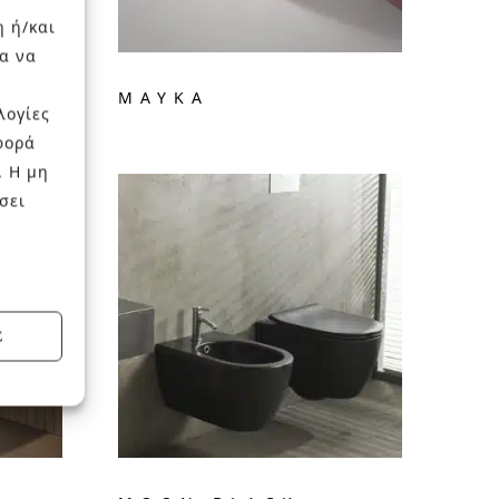
η ή/και
α να
MAYKA
λογίες
φορά
. Η μη
σει
Σ