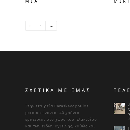
MIA
MIR
1
2
→
ΣΧΕΤΙΚΑ ΜΕ ΕΜΑΣ
ΤΕΛ
Στην εταιρεία Paraskevopoulos
μετουσιώνονται 40 χρόνια
εμπειρίας στο χώρο του πλακιδίου
και των ειδών υγιεινής, καθώς και