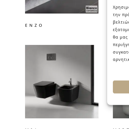
Χρησιμ
την πρ
βελτιώ
ENZO
FRE
εξατομ
θα μας
περιήγ
συγκατ
αρνητι