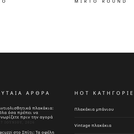
TO
MIRTO ROUND
ΕΥΤΑΙΑ ΑΡΘΡΑ
HOT ΚΑΤΗΓΟΡΙ
Αντιολισθητικά πλακάκια:
Πλακάκια μπάνιου
Όλα όσα πρέπει να
γνωρίζετε πριν την αγορά
27 ΙΟΥΝΊΟΥ, 2026
Vintage πλακάκια
Jacuzzi στο Σπίτι: Τα οφέλη