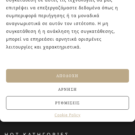
καθώς και φρέσκες ιδέες με τον ενθουσιασμό της νέας
επιτρέψει να επεξεργαζόμαστε δεδομένα όπως η
γενιάς! Επισκεφτείτε μας για ιδέες και προτάσεις στον
συμπεριφορά περιήγησης ή τα μοναδικά
Άγιο Δημήτριο (Λιδωρικίου 11) ή καλέστε μας στο 210-
αναγνωριστικά σε αυτόν τον ιστότοπο. Η μη
9934544.
συγκατάθεση ή η ανάκληση της συγκατάθεσης,
μπορεί να επηρεάσει αρνητικά ορισμένες
λειτουργίες και χαρακτηριστικά.
ΤΕΛΕΥΤΑΙΑ ΑΡΘΡΑ
Αντιολισθητικά πλακάκια: Όλα όσα πρέπει να
γνωρίζετε πριν την αγορά
27 ΙΟΥΝΊΟΥ, 2026
ΑΠΟΔΟΧΉ
Jacuzzi στο Σπίτι: Τα οφέλη για την υγεία και την
ευεξία
ΆΡΝΗΣΗ
20 ΙΟΥΝΊΟΥ, 2026
Terre del Nord: μια αρχιτεκτονική προσέγγιση
ΡΥΘΜΊΣΕΙΣ
νιπτήρων
23 ΑΠΡΙΛΊΟΥ, 2026
Cookie Policy
HOT ΚΑΤΗΓΟΡΙΕΣ