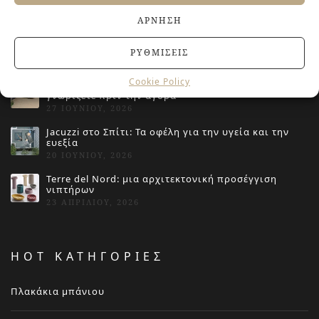
ΆΡΝΗΣΗ
ΤΕΛΕΥΤΑΙΑ ΑΡΘΡΑ
ΡΥΘΜΊΣΕΙΣ
Cookie Policy
Αντιολισθητικά πλακάκια: Όλα όσα πρέπει να
γνωρίζετε πριν την αγορά
27 ΙΟΥΝΊΟΥ, 2026
Jacuzzi στο Σπίτι: Τα οφέλη για την υγεία και την
ευεξία
20 ΙΟΥΝΊΟΥ, 2026
Terre del Nord: μια αρχιτεκτονική προσέγγιση
νιπτήρων
23 ΑΠΡΙΛΊΟΥ, 2026
HOT ΚΑΤΗΓΟΡΙΕΣ
Πλακάκια μπάνιου