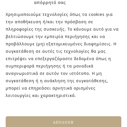
απόρρητό σας
€
74.50
€
60.00
Χρησιμοποιούμε τεχνολογίες όπως τα cookies για
την αποθήκευση ή/και την πρόσβαση σε
πληροφορίες της συσκευής. Το κάνουμε αυτό για να
βελτιώσουμε την εμπειρία περιήγησης και να
προβάλλουμε (μη) εξατομικευμένες διαφημίσεις. Η
συγκατάθεση σε αυτές τις τεχνολογίες θα μας
επιτρέψει να επεξεργαζόμαστε δεδομένα όπως η
συμπεριφορά περιήγησης ή τα μοναδικά
αναγνωριστικά σε αυτόν τον ιστότοπο. Η μη
ΣΧΕΤΙΚΑ ΜΕ ΕΜΑΣ
συγκατάθεση ή η ανάκληση της συγκατάθεσης,
μπορεί να επηρεάσει αρνητικά ορισμένες
Στην εταιρεία Paraskevopoulos μετουσιώνονται 40 χρόνια
λειτουργίες και χαρακτηριστικά.
εμπειρίας στο χώρο του πλακιδίου και των ειδών υγιεινής,
καθώς και φρέσκες ιδέες με τον ενθουσιασμό της νέας
γενιάς! Επισκεφτείτε μας για ιδέες και προτάσεις στον
Άγιο Δημήτριο (Λιδωρικίου 11) ή καλέστε μας στο 210-
ΑΠΟΔΟΧΉ
9934544.