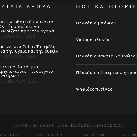
ΕΥΤΑΙΑ ΑΡΘΡΑ
HOT ΚΑΤΗΓΟΡΙ
Αντιολισθητικά πλακάκια:
Πλακάκια μπάνιου
Όλα όσα πρέπει να
γνωρίζετε πριν την αγορά
27 ΙΟΥΝΊΟΥ, 2026
Vintage πλακάκια
Jacuzzi στο Σπίτι: Τα οφέλη
για την υγεία και την ευεξία
Πλακάκια εσωτερικού χώρο
20 ΙΟΥΝΊΟΥ, 2026
Terre del Nord: μια
αρχιτεκτονική προσέγγιση
Πλακάκια εξωτερικού χώρο
νιπτήρων
23 ΑΠΡΙΛΊΟΥ, 2026
Ψηφίδες πισίνας
COPYRIGHT BAGNO CASA ΠΑΡΑΣΚΕΥΌΠΟΥΛΟΣ 2026
ACEBOOK
INSTAGRAM
PINTEREST
YOUT