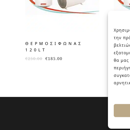
Χρησιμ
την πρ
ΘΕΡΜΟΣΊΦΩΝΑΣ
ΘΕΡ
βελτιώ
120LT
80L
εξατομ
€
250.00
€
185.00
€
190.0
θα μας
περιήγ
συγκατ
αρνητι