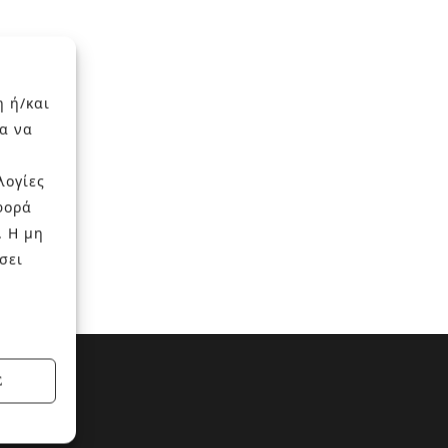
η ή/και
α να
λογίες
φορά
. Η μη
σει
Σ