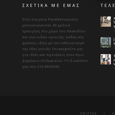
ΣΧΕΤΙΚΑ ΜΕ ΕΜΑΣ
ΤΕΛ
Στην εταιρεία Paraskevopoulos
μετουσιώνονται 40 χρόνια
εμπειρίας στο χώρο του πλακιδίου
και των ειδών υγιεινής, καθώς και
φρέσκες ιδέες με τον ενθουσιασμό
της νέας γενιάς! Επισκεφτείτε μας
για ιδέες και προτάσεις στον Άγιο
Δημήτριο (Λιδωρικίου 11) ή καλέστε
μας στο 210-9934544.
TWITTER
F