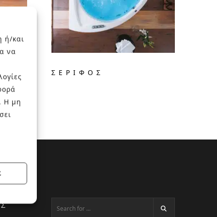
η ή/και
α να
ΣΈΡΙΦΟΣ
λογίες
φορά
. Η μη
σει
Σ
ΕΣ