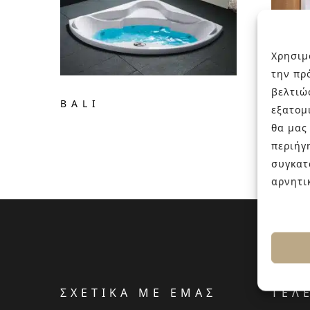
Χρησιμ
την πρ
βελτιώ
BALI
KON
εξατομ
θα μας
περιήγ
συγκατ
αρνητι
ΣΧΕΤΙΚΑ ΜΕ ΕΜΑΣ
ΤΕΛ