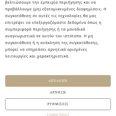
βελτιώσουμε την εμπειρία περιήγησης και να
ΣΧΕΤΙΚΑ ΜΕ ΕΜΑΣ
προβάλλουμε (μη) εξατομικευμένες διαφημίσεις. Η
συγκατάθεση σε αυτές τις τεχνολογίες θα μας
Στην εταιρεία Paraskevopoulos μετουσιώνονται 40 χρόνια
επιτρέψει να επεξεργαζόμαστε δεδομένα όπως η
εμπειρίας στο χώρο του πλακιδίου και των ειδών υγιεινής,
συμπεριφορά περιήγησης ή τα μοναδικά
καθώς και φρέσκες ιδέες με τον ενθουσιασμό της νέας
αναγνωριστικά σε αυτόν τον ιστότοπο. Η μη
γενιάς! Επισκεφτείτε μας για ιδέες και προτάσεις στον
Άγιο Δημήτριο (Λιδωρικίου 11) ή καλέστε μας στο 210-
συγκατάθεση ή η ανάκληση της συγκατάθεσης,
9934544.
μπορεί να επηρεάσει αρνητικά ορισμένες
λειτουργίες και χαρακτηριστικά.
ΤΕΛΕΥΤΑΙΑ ΑΡΘΡΑ
Βουργουνδί πλακάκια: Η πιο κομψή χρωματική
ΑΠΟΔΟΧΉ
τάση που χαρίζει βάθος και πολυτέλεια στους
χώρους
ΆΡΝΗΣΗ
4 ΙΟΥΛΊΟΥ, 2026
Αντιολισθητικά πλακάκια: Όλα όσα πρέπει να
ΡΥΘΜΊΣΕΙΣ
γνωρίζετε πριν την αγορά
27 ΙΟΥΝΊΟΥ, 2026
Cookie Policy