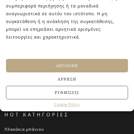
9934544.
συμπεριφορά περιήγησης ή τα μοναδικά
αναγνωριστικά σε αυτόν τον ιστότοπο. Η μη
συγκατάθεση ή η ανάκληση της συγκατάθεσης,
ΤΕΛΕΥΤΑΙΑ ΑΡΘΡΑ
μπορεί να επηρεάσει αρνητικά ορισμένες
λειτουργίες και χαρακτηριστικά.
Αντιολισθητικά πλακάκια: Όλα όσα πρέπει να
γνωρίζετε πριν την αγορά
27 ΙΟΥΝΊΟΥ, 2026
Jacuzzi στο Σπίτι: Τα οφέλη για την υγεία και την
ΑΠΟΔΟΧΉ
ευεξία
20 ΙΟΥΝΊΟΥ, 2026
ΆΡΝΗΣΗ
Terre del Nord: μια αρχιτεκτονική προσέγγιση
νιπτήρων
23 ΑΠΡΙΛΊΟΥ, 2026
ΡΥΘΜΊΣΕΙΣ
Cookie Policy
HOT ΚΑΤΗΓΟΡΙΕΣ
Πλακάκια μπάνιου