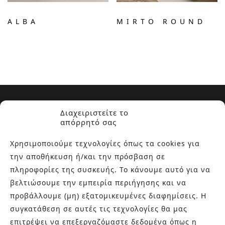
ALBA
MIRTO ROUND
Διαχειριστείτε το
απόρρητό σας
Χρησιμοποιούμε τεχνολογίες όπως τα cookies για
ΣΧΕΤΙΚΑ ΜΕ ΕΜΑΣ
την αποθήκευση ή/και την πρόσβαση σε
πληροφορίες της συσκευής. Το κάνουμε αυτό για να
Στην εταιρεία Paraskevopoulos μετουσιώνονται 40 χρόνια
βελτιώσουμε την εμπειρία περιήγησης και να
εμπειρίας στο χώρο του πλακιδίου και των ειδών υγιεινής,
προβάλλουμε (μη) εξατομικευμένες διαφημίσεις. Η
καθώς και φρέσκες ιδέες με τον ενθουσιασμό της νέας
συγκατάθεση σε αυτές τις τεχνολογίες θα μας
γενιάς! Επισκεφτείτε μας για ιδέες και προτάσεις στον
Άγιο Δημήτριο (Λιδωρικίου 11) ή καλέστε μας στο 210-
επιτρέψει να επεξεργαζόμαστε δεδομένα όπως η