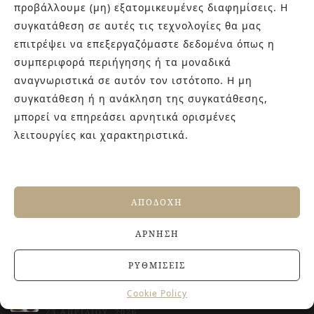
προβάλλουμε (μη) εξατομικευμένες διαφημίσεις. Η
συγκατάθεση σε αυτές τις τεχνολογίες θα μας
Στην εταιρεία Paraskevopoulos μετουσιώνονται 40 χρόνια
εμπειρίας στο χώρο του πλακιδίου και των ειδών υγιεινής,
επιτρέψει να επεξεργαζόμαστε δεδομένα όπως η
καθώς και φρέσκες ιδέες με τον ενθουσιασμό της νέας
συμπεριφορά περιήγησης ή τα μοναδικά
γενιάς! Επισκεφτείτε μας για ιδέες και προτάσεις στον
αναγνωριστικά σε αυτόν τον ιστότοπο. Η μη
Άγιο Δημήτριο (Λιδωρικίου 11) ή καλέστε μας στο 210-
συγκατάθεση ή η ανάκληση της συγκατάθεσης,
9934544.
μπορεί να επηρεάσει αρνητικά ορισμένες
λειτουργίες και χαρακτηριστικά.
ΤΕΛΕΥΤΑΙΑ ΑΡΘΡΑ
Αντιολισθητικά πλακάκια: Όλα όσα πρέπει να
ΑΠΟΔΟΧΉ
γνωρίζετε πριν την αγορά
27 ΙΟΥΝΊΟΥ, 2026
ΆΡΝΗΣΗ
Jacuzzi στο Σπίτι: Τα οφέλη για την υγεία και την
ευεξία
ΡΥΘΜΊΣΕΙΣ
20 ΙΟΥΝΊΟΥ, 2026
Terre del Nord: μια αρχιτεκτονική προσέγγιση
Cookie Policy
νιπτήρων
23 ΑΠΡΙΛΊΟΥ, 2026